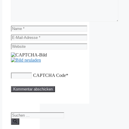
Name
E-
Mail-
Website
Adresse
CAPTCHA Code
*
Suche
nach: