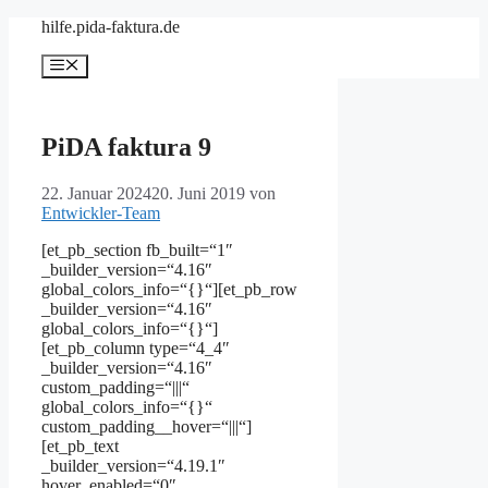
Zum
hilfe.pida-faktura.de
Inhalt
springen
Menü
PiDA faktura 9
22. Januar 2024
20. Juni 2019
von
Entwickler-Team
[et_pb_section fb_built=“1″
_builder_version=“4.16″
global_colors_info=“{}“][et_pb_row
_builder_version=“4.16″
global_colors_info=“{}“]
[et_pb_column type=“4_4″
_builder_version=“4.16″
custom_padding=“|||“
global_colors_info=“{}“
custom_padding__hover=“|||“]
[et_pb_text
_builder_version=“4.19.1″
hover_enabled=“0″